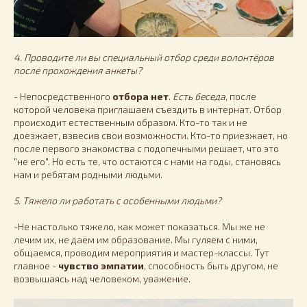
4. Проводите ли вы специальный отбор среди волонтёров
после прохождения анкеты?
- Непосредственного
отбора нет
.
Есть беседа
, после
которой человека приглашаем съездить в интернат. Отбор
происходит естественным образом. Кто-то так и не
доезжает, взвесив свои возможности. Кто-то приезжает, но
после первого знакомства с подопечными решает, что это
"не его". Но есть те, что остаются с нами на годы, становясь
нам и ребятам родными людьми.
5. Тяжело ли работать с особенными людьми?
-Не настолько тяжело, как может показаться. Мы же не
лечим их, не даём им образование. Мы гуляем с ними,
общаемся, проводим мероприятия и мастер-классы. Тут
главное -
чувство эмпатии
, способность быть другом, не
возвышаясь над человеком, уважение.