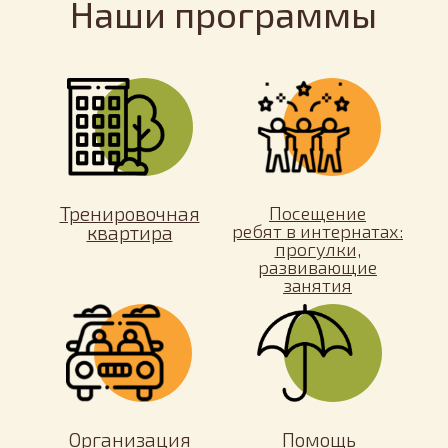
и надёжной опорой для конкретного
ребёнка или взрослого
Андрей
Анна
Валерия
Владимир
и Ирина
и Эмиль
и Александр
и Иван
Владислав
Евгения
Кристина
Ксения
и Анастасия
и Виктор
и Александр
и Оксана
Лев
Любовь
Михаил
Наталья
и Кирилл
и Сергей
и Николай
и Ренат
Нонна
Павел
Павел
Татьяна
и Елена
и Евгений
и Евгения
и Дима
Александр
Зинаида
и Александр
и Даниэль