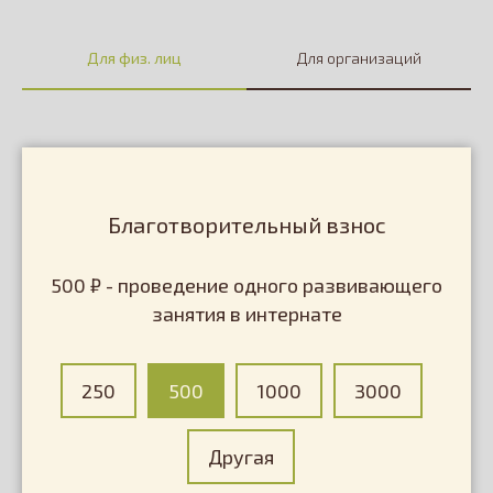
Давайте помогать вместе!
Для физ. лиц
Для организаций
Наши программы
Благотворительный взнос
500 ₽ - проведение одного развивающего
Тренировочная
Посещение
занятия в интернате
квартира
ребят в интернатах:
прогулки,
развивающие
занятия
250
500
1000
3000
Другая
Организация
Помощь