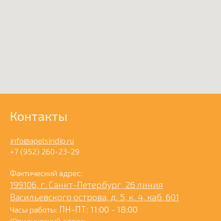
Контакты
info@apelsindip.ru
+7 (952) 260-23-29
Фактический адрес:
199106, г. Санкт-Петербург, 26 линия
Васильевского острова, д. 5, к. 4, каб. 601
ПН-ПТ: 11:00 - 18:00
Часы работы:
Юридический адрес: