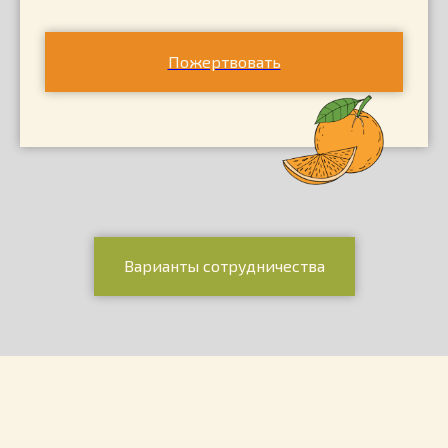
выездных
в обучении,
мероприятий,
реабилитации,
экскурсий,
защита прав
путешествий
Пожертвовать
Летний
Смотреть все
лагерь подготовки
программы
к самостоятельной
жизни
Варианты сотрудничества
Больше, чем волонтёры
Уникальная программа
"Добровольный индивидуальный
Некоторые из нас становятся другом
помощник"