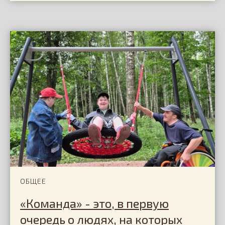
© 2008-2026 БОО СПб
⊳ Программа ДИП
"Апельсин"
⊳ Спецпроект Исполняем
Возрастное ограничение 6+
мечты
Политика
⊳ Движение – это жизнь!
конфиденциальности
⊳ Анкета волонтёра
Обработка
персональных данных
Публичная оферта
ОБЩЕЕ
«Команда» - это, в первую
очередь о людях, на которых