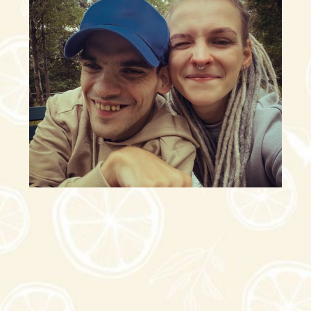
Благотворительная
организация
«Апельсин»
- это
13
120
Читать
Узнать