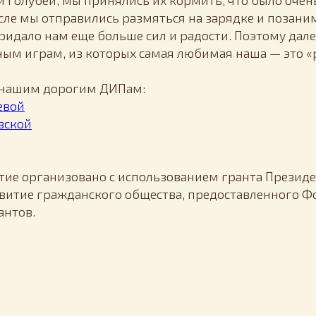
 и голубей, мы принялись их кормить, что было очен
ле мы отправились размяться на зарядке и позани
придало нам еще больше сил и радости. Поэтому дал
ым играм, из которых самая любимая наша — это «р
 нашим дорогим ДИПам:
евой
вской
ие организовано с использованием гранта Президе
витие гражданского общества, предоставленного 
антов.