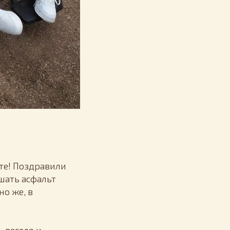
те! Поздравили
шать асфальт
но же, в