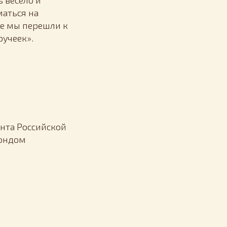
ь весело и
маться на
ее мы перешли к
учеек».
нта Российской
Фондом