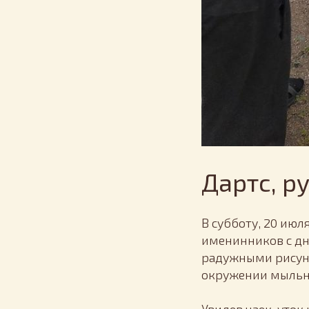
Дартс, р
В субботу, 20 ию
именинников с дн
радужными рисунка
окружении мыльн