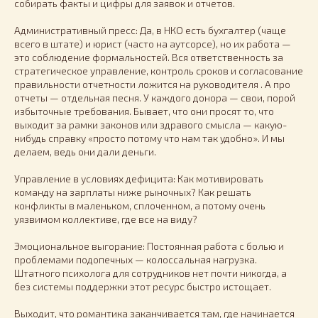
собирать факты и цифры для заявок и отчетов.
Административный пресс: Да, в НКО есть бухгалтер (чаще
всего в штате) и юрист (часто на аутсорсе), но их работа —
это соблюдение формальностей. Вся ответственность за
стратегическое управление, контроль сроков и согласование
правильности отчетности ложится на руководителя . А про
отчеты — отдельная песня. У каждого донора — свои, порой
избыточные требования. Бывает, что они просят то, что
выходит за рамки законов или здравого смысла — какую-
нибудь справку «просто потому что нам так удобно». И мы
делаем, ведь они дали деньги.
Управление в условиях дефицита: Как мотивировать
команду на зарплаты ниже рыночных? Как решать
конфликты в маленьком, сплоченном, а потому очень
уязвимом коллективе, где все на виду?
Эмоциональное выгорание: Постоянная работа с болью и
проблемами подопечных — колоссальная нагрузка.
Штатного психолога для сотрудников нет почти никогда, а
без системы поддержки этот ресурс быстро истощает.
Выходит, что романтика заканчивается там, где начинается