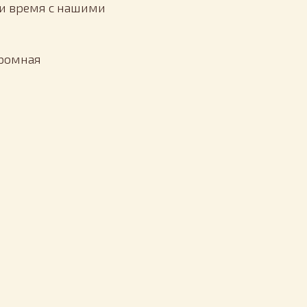
ли время с нашими
громная