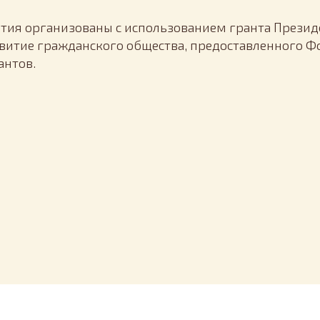
ия организованы с использованием гранта Презид
витие гражданского общества, предоставленного 
антов.
Tilda
Made on