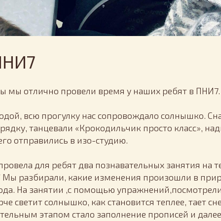
ПНИ7
ы мы отлично провели время у наших ребят в ПНИ7.
годой, всю прогулку нас сопровождало солнышко. Сн
арядку, танцевали «Крокодильчик просто класс», н
его отправились в изо-студию.
провела для ребят два познавательных занятия на те
 Мы разбирали, какие изменения произошли в при
ода. На занятии ,с помощью упражнений,посмотрели
че светит солнышко, как становится теплее, тает сн
тельным этапом стало заполнение прописей и далее, 