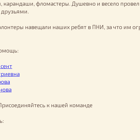
, карандаши, фломастеры. Душевно и весело прове
 друзьями.
волонтеры навещали наших ребят в ПНИ, за что им о
помощь:
нсент
риевна
рова
нова
 Присоединяйтесь к нашей команде
ь: