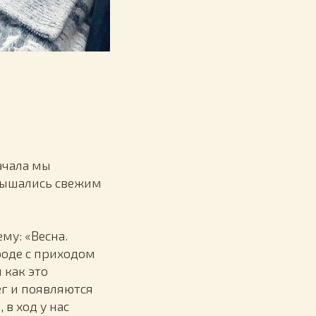
ачала мы
адышались свежим
му: «Весна.
роде с приходом
 как это
ег и появляются
в ход у нас