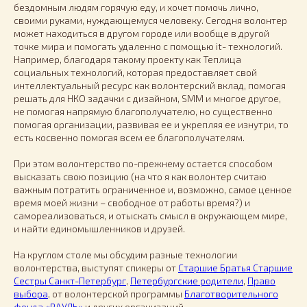
бездомным людям горячую еду, и хочет помочь лично,
своими руками, нуждающемуся человеку. Сегодня волонтер
может находиться в другом городе или вообще в другой
точке мира и помогать удаленно с помощью it- технологий.
Например, благодаря такому проекту как Теплица
социальных технологий, которая предоставляет свой
интеллектуальный ресурс как волонтерский вклад, помогая
решать для НКО задачки с дизайном, SMM и многое другое,
не помогая напрямую благополучателю, но существенно
помогая организации, развивая ее и укрепляя ее изнутри, то
есть косвенно помогая всем ее благополучателям.
При этом волонтерство по-прежнему остается способом
высказать свою позицию (на что я как волонтер считаю
важным потратить ограниченное и, возможно, самое ценное
время моей жизни – свободное от работы время?) и
самореализоваться, и отыскать смысл в окружающем мире,
и найти единомышленников и друзей.
На круглом столе мы обсудим разные технологии
волонтерства, выступят спикеры от
Старшие Братья Старшие
Сестры Санкт-Петербург
,
Петербургские родители
,
Право
выбора
, от волонтерской программы
Благотворительного
фонда «РАУЛЬ»
и других организаций.