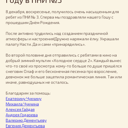
8 декабря, воскресенье, получилось очень насыщенным для
ребят из ПНИ № 3. Сперва мы поздравляли нашего Гошу с
прошедшим Днём Рождения.
После активно трудились над созданием праздничной
атмосферы и настроения!Дружно наряжали ёлку. Украшали
палату Насти. Да и сами «принарядились».
Во второй половине дня отправились с ребятами в кино на
добрый зимний мультик «Холодное сердце 2». Каждый вынес
что-то своё из просмотра: кому-то больше по душе пришёлся
снеговик Олаф и его бесконечная песенка про взросление,
девчонок же больше зацепила романтическая линия. Так или
иначе, равнодушных не осталось.
Благодарим за помощь:
Екатерину Чукчину
Михаила Чукчина
Алексея Гайдая
Андрея Годарева
Валерию Дементьеву
Евгения Дементьева