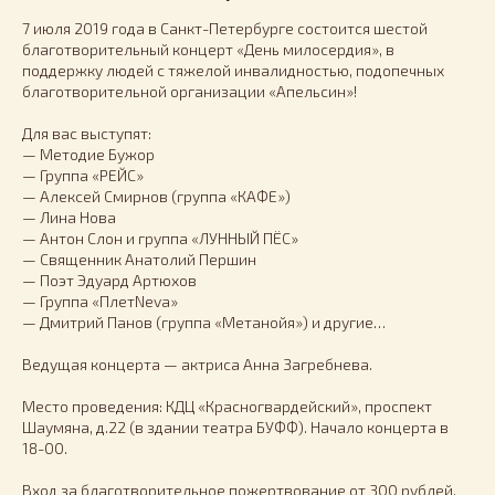
7 июля 2019 года в Санкт-Петербурге состоится шестой
благотворительный концерт «День милосердия», в
поддержку людей с тяжелой инвалидностью, подопечных
благотворительной организации «Апельсин»!
Для вас выступят:
— Методие Бужор
— Группа «РЕЙС»
— Алексей Смирнов (группа «КАФЕ»)
— Лина Нова
— Антон Слон и группа «ЛУННЫЙ ПЁС»
— Священник Анатолий Першин
— Поэт Эдуард Артюхов
— Группа «ПлетNeva»
— Дмитрий Панов (группа «Метанойя») и другие…
Ведущая концерта — актриса Анна Загребнева.
Место проведения: КДЦ «Красногвардейский», проспект
Шаумяна, д.22 (в здании театра БУФФ). Начало концерта в
18-00.
Вход за благотворительное пожертвование от 300 рублей.