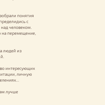
азобрали понятия
Определидись с
 над человеком.
о на перемещение,
а людей из
й.
тво интересующих
литации, личную
делениях…
нам лучше