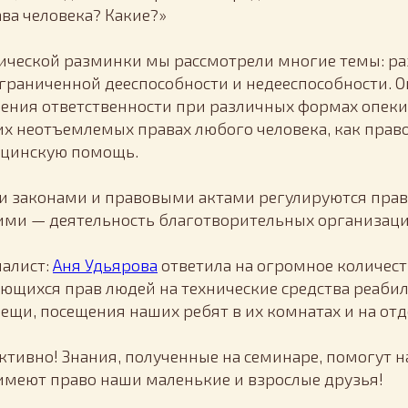
ва человека? Какие?»
ической разминки мы рассмотрели многие темы: р
ограниченной дееспособности и недееспособности. 
ения ответственности при различных формах опеки
их неотъемлемых правах любого человека, как прав
ицинскую помощь.
и законами и правовыми актами регулируются прав
кими — деятельность благотворительных организаци
алист:
Аня Удьярова
ответила на огромное количес
сающихся прав людей на технические средства реаби
вещи, посещения наших ребят в их комнатах и на от
ктивно! Знания, полученные на семинаре, помогут 
 имеют право наши маленькие и взрослые друзья!