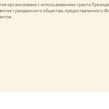
ие организовано с использованием гранта Президе
витие гражданского общества, предоставленного 
антов.
Tilda
Made on