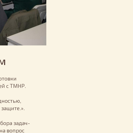
м
отовки
ей с ТМНР.
дностью,
защите.».
бора задач-
на вопрос