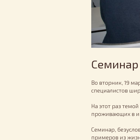
Семинар
Во вторник, 19 м
специалистов шир
На этот раз темо
проживающих в ин
Семинар, безусло
примеров из жизн