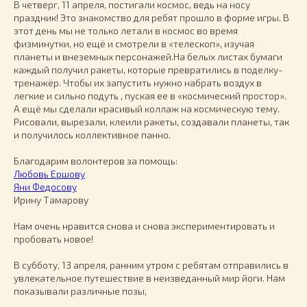
В четверг, 11 апреля, постигали космос, ведь на носу
праздник! Это знакомство для ребят прошло в форме игры. В
этот день мы не только летали в космос во время
физминутки, но ещё и смотрели в «телескоп», изучая
планеты и внеземных персонажей.На белых листах бумаги
каждый получил ракеты, которые превратились в поделку-
тренажёр. Чтобы их запустить нужно набрать воздух в
легкие и сильно подуть , пуская ее в «космический простор».
А ещё мы сделали красивый коллаж на космическую тему.
Рисовали, вырезали, клеили ракеты, создавали планеты, так
и получилось коллективное панно.
Благодарим волонтеров за помощь:
Любовь Ершову
Яни Федосову
Ирину Тамарову
Нам очень нравится снова и снова экспериментировать и
пробовать новое!
В субботу, 13 апреля, ранним утром с ребятам отправились в
увлекательное путешествие в неизведанный мир йоги. Нам
показывали различные позы,