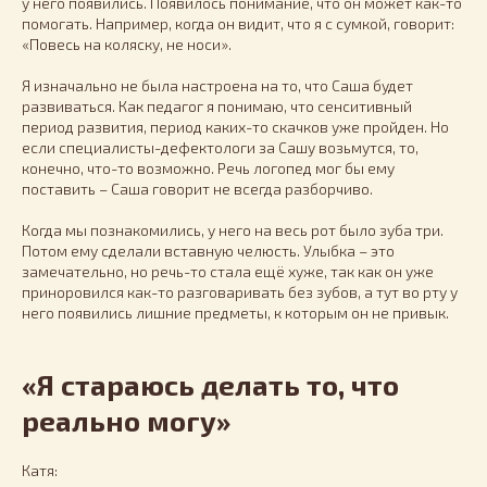
у него появились. Появилось понимание, что он может как-то
помогать. Например, когда он видит, что я с сумкой, говорит:
«Повесь на коляску, не носи».
Я изначально не была настроена на то, что Саша будет
развиваться. Как педагог я понимаю, что сенситивный
период развития, период каких-то скачков уже пройден. Но
если специалисты-дефектологи за Сашу возьмутся, то,
конечно, что-то возможно. Речь логопед мог бы ему
поставить – Саша говорит не всегда разборчиво.
Когда мы познакомились, у него на весь рот было зуба три.
Потом ему сделали вставную челюсть. Улыбка – это
замечательно, но речь-то стала ещё хуже, так как он уже
приноровился как-то разговаривать без зубов, а тут во рту у
него появились лишние предметы, к которым он не привык.
«Я стараюсь делать то, что
реально могу»
Катя: