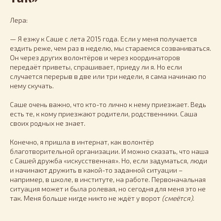
Лера:
— Я езжу к Саше с лета 2015 года. Если у меня получается
ездить реже, чем раз в неделю, мы стараемся созваниваться.
Он через других волонтёров и через координаторов
передаёт приветы, спрашивает, приеду ли я. Но если
случается перерыв в две или три недели, я сама начинаю по
нему скучать.
Саше очень важно, что кто-то лично к нему приезжает. Ведь
есть те, к кому приезжают родители, родственники. Саша
своих родных не знает.
Конечно, я пришла в интернат, как волонтёр
благотворительной организации. И можно сказать, что наша
с Сашей дружба «искусственная». Но, если задуматься, люди
и начинают дружить в какой-то заданной ситуации –
например, в школе, в институте, на работе. Первоначальная
ситуация может и была ролевая, но сегодня для меня это не
так. Меня больше нигде никто не ждёт у ворот
(смеётся)
.