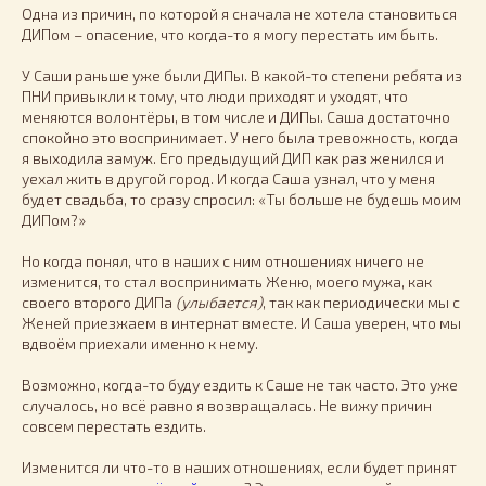
Одна из причин, по которой я сначала не хотела становиться
ДИПом – опасение, что когда-то я могу перестать им быть.
У Саши раньше уже были ДИПы. В какой-то степени ребята из
ПНИ привыкли к тому, что люди приходят и уходят, что
меняются волонтёры, в том числе и ДИПы. Саша достаточно
спокойно это воспринимает. У него была тревожность, когда
я выходила замуж. Его предыдущий ДИП как раз женился и
уехал жить в другой город. И когда Саша узнал, что у меня
будет свадьба, то сразу спросил: «Ты больше не будешь моим
ДИПом?»
Но когда понял, что в наших с ним отношениях ничего не
изменится, то стал воспринимать Женю, моего мужа, как
своего второго ДИПа
(улыбается)
, так как периодически мы с
Женей приезжаем в интернат вместе. И Саша уверен, что мы
вдвоём приехали именно к нему.
Возможно, когда-то буду ездить к Саше не так часто. Это уже
случалось, но всё равно я возвращалась. Не вижу причин
совсем перестать ездить.
Изменится ли что-то в наших отношениях, если будет принят