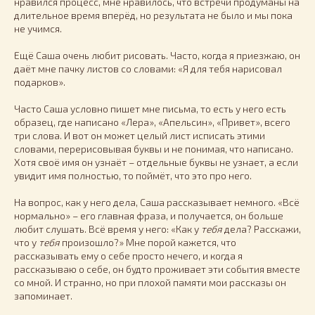
нравился процесс, мне нравилось, что встречи продуманы на
длительное время вперёд, но результата не было и мы пока
не учимся.
Ещё Саша очень любит рисовать. Часто, когда я приезжаю, он
даёт мне пачку листов со словами: «Я для тебя нарисовал
подарков».
Часто Саша условно пишет мне письма, то есть у него есть
образец, где написано «Лера», «Апельсин», «Привет», всего
три слова. И вот он может целый лист исписать этими
словами, перерисовывая буквы и не понимая, что написано.
Хотя своё имя он узнаёт – отдельные буквы не узнает, а если
увидит имя полностью, то поймёт, что это про него.
На вопрос, как у него дела, Саша рассказывает немного. «Всё
нормально» – его главная фраза, и получается, он больше
любит слушать. Всё время у него: «Как у
тебя
дела? Расскажи,
что у
тебя
произошло?» Мне порой кажется, что
рассказывать ему о себе просто нечего, и когда я
рассказываю о себе, он будто проживает эти события вместе
со мной. И странно, но при плохой памяти мои рассказы он
запоминает.