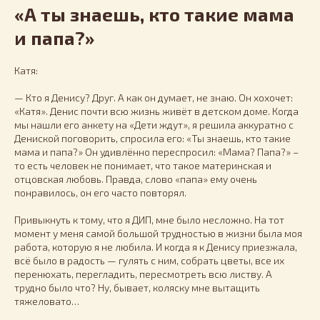
«А ты знаешь, кто такие мама
и папа?»
Катя:
— Кто я Денису? Друг. А как он думает, не знаю. Он хохочет:
«Катя». Денис почти всю жизнь живёт в детском доме. Когда
мы нашли его анкету на «Дети ждут», я решила аккуратно с
Дениской поговорить, спросила его: «Ты знаешь, кто такие
мама и папа?» Он удивлённо переспросил: «Мама? Папа?» –
то есть человек не понимает, что такое материнская и
отцовская любовь. Правда, слово «папа» ему очень
понравилось, он его часто повторял.
Привыкнуть к тому, что я ДИП, мне было несложно. На тот
момент у меня самой большой трудностью в жизни была моя
работа, которую я не любила. И когда я к Денису приезжала,
всё было в радость — гулять с ним, собрать цветы, все их
перенюхать, перегладить, пересмотреть всю листву. А
трудно было что? Ну, бывает, коляску мне вытащить
тяжеловато…