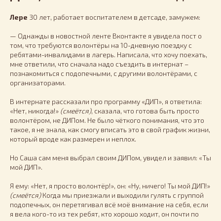
Лере
30 лет, работает воспитателем в детсаде, замужем:
— Однажды в новостной ленте Вконтакте я увидела пост о
том, что требуются волонтёры на 10-дневную поездку с
ребятами-инвалидами в лагерь. Написала, что хочу поехать,
мне ответили, что сначала надо съездить в интернат –
познакомиться с подопечными, с другими волонтёрами, с
организаторами.
В интернате рассказали про программу «ДИП», я ответила:
«Нет, никогда!»
(смеётся)
, сказала, что готова быть просто
волонтёром, не ДИПом. Не было чёткого понимания, что это
такое, я не знала, как смогу вписать это в свой график жизни,
который вроде как размерен и неплох.
Но Саша сам меня выбрал своим ДИПом, увидел и заявил: «Ты
мой ДИП».
Я ему: «Нет, я просто волонтёр!», он: «Ну, ничего! Ты мой ДИП!»
(смеётся)
Когда мы приезжали и выходили гулять с группой
подопечных, он перетягивал всё моё внимание на себя, если
я вела кого-то из тех ребят, кто хорошо ходит, он почти по