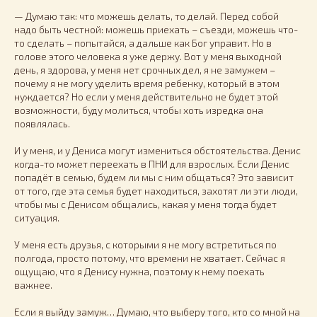
— Думаю так: что можешь делать, то делай. Перед собой
надо быть честной: можешь приехать – съезди, можешь что-
то сделать – попытайся, а дальше как Бог управит. Но в
голове этого человека я уже держу. Вот у меня выходной
день, я здорова, у меня нет срочных дел, я не замужем –
почему я не могу уделить время ребенку, который в этом
нуждается? Но если у меня действительно не будет этой
возможности, буду молиться, чтобы хоть изредка она
появлялась.
И у меня, и у Дениса могут измениться обстоятельства. Денис
когда-то может переехать в ПНИ для взрослых. Если Денис
попадёт в семью, будем ли мы с ним общаться? Это зависит
от того, где эта семья будет находиться, захотят ли эти люди,
чтобы мы с Денисом общались, какая у меня тогда будет
ситуация.
У меня есть друзья, с которыми я не могу встретиться по
полгода, просто потому, что времени не хватает. Сейчас я
ощущаю, что я Денису нужна, поэтому к нему поехать
важнее.
Если я выйду замуж… Думаю, что выберу того, кто со мной на