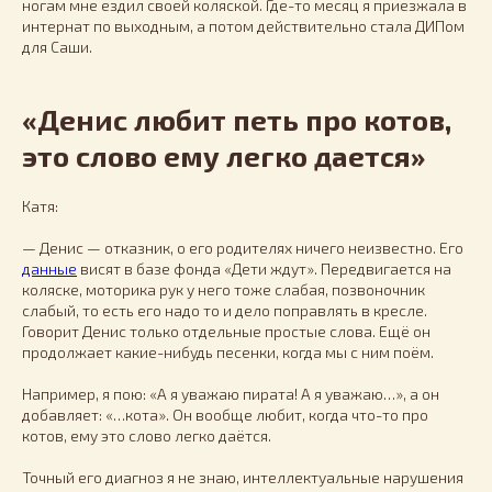
ногам мне ездил своей коляской. Где-то месяц я приезжала в
интернат по выходным, а потом действительно стала ДИПом
для Саши.
«Денис любит петь про котов,
это слово ему легко дается»
Катя:
— Денис — отказник, о его родителях ничего неизвестно. Его
данные
висят в базе фонда «Дети ждут». Передвигается на
коляске, моторика рук у него тоже слабая, позвоночник
слабый, то есть его надо то и дело поправлять в кресле.
Говорит Денис только отдельные простые слова. Ещё он
продолжает какие-нибудь песенки, когда мы с ним поём.
Например, я пою: «А я уважаю пирата! А я уважаю…», а он
добавляет: «…кота». Он вообще любит, когда что-то про
котов, ему это слово легко даётся.
Точный его диагноз я не знаю, интеллектуальные нарушения