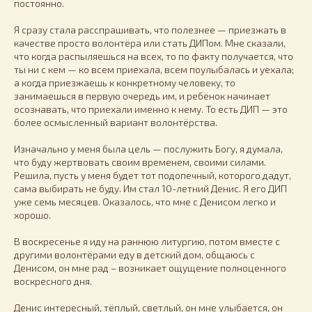
постоянно.
Я сразу стала расспрашивать, что полезнее — приезжать в
качестве просто волонтёра или стать ДИПом. Мне сказали,
что когда распыляешься на всех, то по факту получается, что
ты ни с кем — ко всем приехала, всем поулыбалась и уехала;
а когда приезжаешь к конкретному человеку, то
занимаешься в первую очередь им, и ребёнок начинает
осознавать, что приехали именно к нему. То есть ДИП — это
более осмысленный вариант волонтёрства.
Изначально у меня была цель — послужить Богу, я думала,
что буду жертвовать своим временем, своими силами.
Решила, пусть у меня будет тот подопечный, которого дадут,
сама выбирать не буду. Им стал 10-летний Денис. Я его ДИП
уже семь месяцев. Оказалось, что мне с Денисом легко и
хорошо.
В воскресенье я иду на раннюю литургию, потом вместе с
другими волонтёрами еду в детский дом, общаюсь с
Денисом, он мне рад – возникает ощущение полноценного
воскресного дня.
Денис интересный, тёплый, светлый, он мне улыбается, он