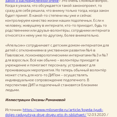
закон о распределённой опеке
? Это очень сложный вопрос.
Когда я узнала, что обсуждается такой законопроект, то
сразу для себя решила, что вникну только тогда, когда закон
будет принят. В какой-то степени мы уже и сейчас
контролируем качество жизни наших подопечных. Если к
человеку, живущему в интернате, кто-то приходит, будь то
родственники или друзья-волонтёры, сотрудники интерната
относятся к нему уже по-другому, более внимательно.
«Апельсин» сотрудничает с детским домом-интернатом для
детей с отклонениями в умственном развитии №4 в
Павловске, психоневрологическими интернатами №3 и №7
для взрослых. Всё как обычно – волонтёры приходят в
учреждение и помогают персоналу, устраивают для
проживающих мероприятия. Но теперь обычный волонтёр
может стать для кого-то ДИПом – осуществлять
индивидуальное сопровождение подопечного. В
перспективе ДИП и подопечный становятся близкими
людьми.
Иллюстрации Оксаны Романовой
Источник:
https://www.miloserdie.ru/article/kogda-lyudi-
dolgo-raduyutsya-drug-drugu-eto-ih-sblizhaet/
12.03.2020 /