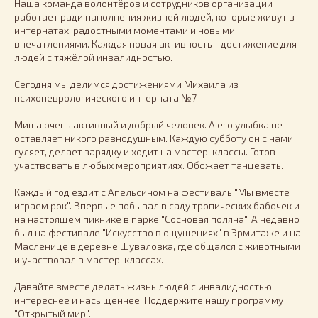
Наша команда волонтёров и сотрудников организации
работает ради наполнения жизней людей, которые живут в
интернатах, радостными моментами и новыми
впечатлениями. Каждая новая активность - достижение для
людей с тяжёлой инвалидностью.
Сегодня мы делимся достижениями Михаила из
психоневрологического интерната №7.
Миша очень активный и добрый человек. А его улыбка не
оставляет никого равнодушным. Каждую субботу он с нами
гуляет, делает зарядку и ходит на мастер-классы. Готов
участвовать в любых мероприятиях. Обожает танцевать.
Каждый год ездит с Апельсином на фестиваль "Мы вместе
играем рок". Впервые побывал в саду тропических бабочек и
на настоящем пикнике в парке "Сосновая поляна". А недавно
был на фестивале "Искусство в ощущениях" в Эрмитаже и на
Масленице в деревне Шуваловка, где общался с животными
и участвовал в мастер-классах.
Давайте вместе делать жизнь людей с инвалидностью
интереснее и насыщеннее. Поддержите нашу программу
"Открытый мир".