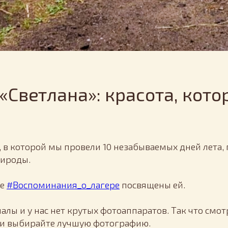
«Светлана»: красота, кот
, в которой мы провели 10 незабываемых дней лета,
рироды.
ие
#Воспоминания_о_лагере
посвящены ей.
алы и у нас нет крутых фотоаппаратов. Так что смо
ь и выбирайте лучшую фотографию.