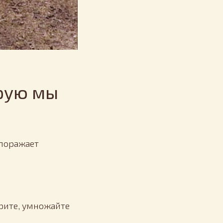
орую мы
 поражает
трите, умножайте