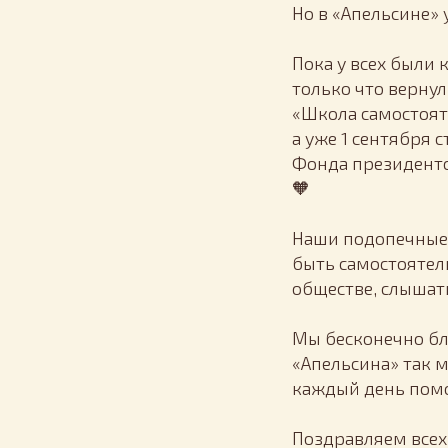
Но в «Апельсине» 
Пока у всех были
только что верну
«Школа самостоят
а уже 1 сентября
Фонда президентс
🧡
Наши подопечные у
быть самостоятел
обществе, слышат
Мы бесконечно бл
«Апельсина» так м
каждый день помо
Поздравляем всех 