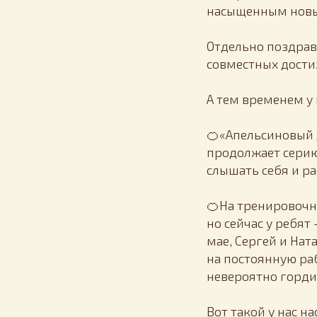
насыщенным новы
Отдельно поздрав
совместных дости
А тем временем у 
🍊«Апельсиновый 
продолжает серию
слышать себя и ра
🍊На тренировочн
но сейчас у ребят
мае, Сергей и Нат
на постоянную ра
невероятно горди
Вот такой у нас н