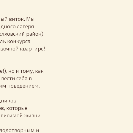
вый виток. Мы
здного лагеря
олховский район),
ль конкурса
овочной квартире!
), но и тому, как
вести себя в
оим поведением.
дников
ов, которые
ависимой жизни.
 плодотворным и