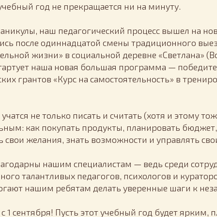
учебный год не прекращается ни на минуту.
 каникулы, наш педагогический процесс вышел на но
лись после одиннадцатой смены традиционного вые
ельной жизни» в социальной деревне «Светлана» (В
 стартует наша новая большая программа — победите
ких грантов «Курс на самостоятельность» в тренир
чатся не только писать и считать (хотя и этому тоже!
ьным: как покупать продукты, планировать бюджет, 
ь свои желания, знать возможности и управлять св
агодарны нашим специалистам — ведь среди сотру
ного талантливых педагогов, психологов и куратор
гают нашим ребятам делать уверенные шаги к нез
с 1 сентября! Пусть этот учебный год будет ярким,