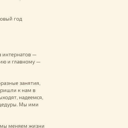
новый год
з интернатов —
нию и главному —
разные занятия,
пришли к нам в
ыходят, надеемся,
оцедуры. Мы ими
те мы меняем жизни