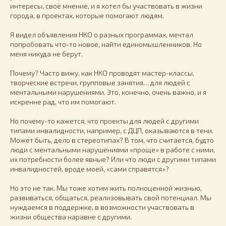
интересы, своё мнение, и я хотел бы участвовать в жизни
города, в проектах, которые помогают людям.
Я видел объявления НКО о разных программах, мечтал
попробовать что-то новое, найти единомышленников. Но
меня никуда не берут.
Почему? Часто вижу, как НКО проводят мастер-классы,
творческие встречи, групповые занятия… для людей с
ментальными нарушениями. Это, конечно, очень важно, и я
искренне рад, что им помогают.
Но почему-то кажется, что проекты для людей с другими
типами инвалидности, например, с ДЦП, оказываются в тени.
Может быть, дело в стереотипах? В том, что считается, будто
люди с ментальными нарушениями «проще» в работе с ними,
их потребности более явные? Или что люди с другими типами
инвалидностей, вроде моей, «сами справятся»?
Но это не так. Мы тоже хотим жить полноценной жизнью,
развиваться, общаться, реализовывать свой потенциал. Мы
нуждаемся в поддержке, в возможности участвовать в
жизни общества наравне с другими.