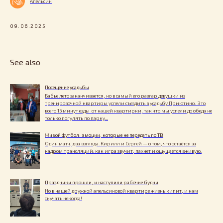
Апельсин
09.06.2025
See also
Посещение усадьбы
Бабье лето заканчивается, но в самый его разгар девушки из
тренировочной квартиры успели съездить в усадьбу Приютино. Это
всего 15 минут езды от нашей квартирки, так что мы успели до обеда не
только погулять по парку...
Живой футбол: эмоции, которые не передать по ТВ
Один матч, два взгляда. Кирилл и Сергей — о том, что остаётся за
кадром трансляций: как игра звучит, пахнет и ощущается вживую.
Праздники прошли, и наступили рабочие будни
Но в нашей дружной апельсиновой квартире жизнь кипит, и нам
скучать некогда!