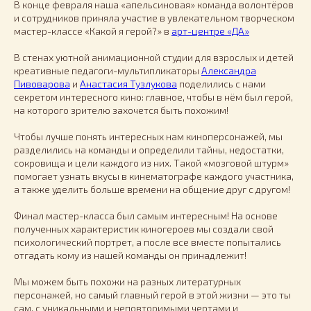
В конце февраля наша «апельсиновая» команда волонтёров
и сотрудников приняла участие в увлекательном творческом
мастер-классе «Какой я герой?» в
арт-центре «ДА»
В стенах уютной анимационной студии для взрослых и детей
креативные педагоги-мультипликаторы
Александра
Пивоварова
и
Анастасия Тузлукова
поделились с нами
секретом интересного кино: главное, чтобы в нём был герой,
на которого зрителю захочется быть похожим!
Чтобы лучше понять интересных нам киноперсонажей, мы
разделились на команды и определили тайны, недостатки,
сокровища и цели каждого из них. Такой «мозговой штурм»
помогает узнать вкусы в кинематографе каждого участника,
а также уделить больше времени на общение друг с другом!
Финал мастер-класса был самым интересным! На основе
полученных характеристик киногероев мы создали свой
психологический портрет, а после все вместе попытались
отгадать кому из нашей команды он принадлежит!
Мы можем быть похожи на разных литературных
персонажей, но самый главный герой в этой жизни — это ты
сам, с уникальными и неповторимыми чертами и