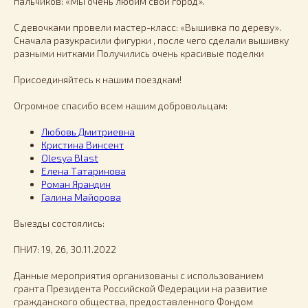
пальчиков: «Мы очень любим свой город».
С девочками провели мастер-класс: «Вышивка по дереву».
Сначала разукрасили фигурки , после чего сделали вышивку
разными нитками Получились очень красивые поделки
Присоединяйтесь к нашим поездкам!
Огромное спасибо всем нашим добровольцам:
Любовь Дмитриевна
Кристина Винсент
Olesya Blast
Елена Татаринова
Роман Ярандин
Галина Майорова
Выезды состоялись:
ПНИ7: 19, 26, 30.11.2022
Данные мероприятия организованы с использованием
гранта Президента Российской Федерации на развитие
гражданского общества, предоставленного Фондом