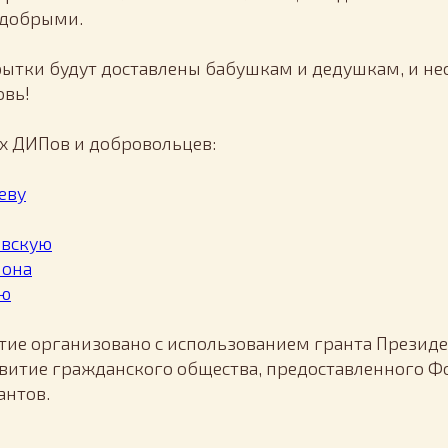
 добрыми.
рытки будут доставлены бабушкам и дедушкам, и н
овь!
х ДИПов и добровольцев:
еву
овскую
чона
ую
ие организовано с использованием гранта Президе
витие гражданского общества, предоставленного 
антов.