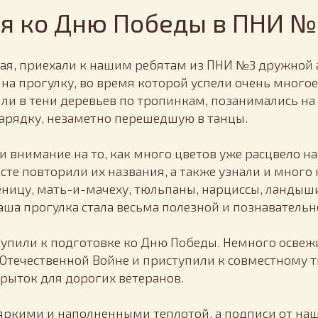
я ко Дню Победы в ПНИ №
 мая, приехали к нашим ребятам из ПНИ №3 дружной
на прогулку, во время которой успели очень многое
яли в тени деревьев по тропинкам, позанимались на
зарядку, незаметно перешедшую в танцы.
 внимание на то, как много цветов уже расцвело на
месте повторили их названия, а также узнали и мног
еницу, мать-и-мачеху, тюльпаны, нарциссы, ландыш
аша прогулка стала весьма полезной и познавательн
тупили к подготовке ко Дню Победы. Немного освеж
 Отечественной Войне и приступили к совместному 
рыток для дорогих ветеранов.
ркими и наполненными теплотой, а подписи от на