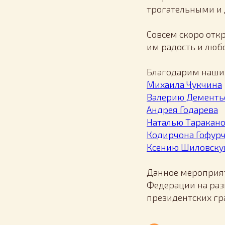
трогательными и
Совсем скоро отк
им радость и люб
Благодарим наши
Михаила Чукчина
Валерию Дементь
Андрея Годарева
Наталью Таракан
Кодирчона Гофур
Ксению Шиловск
Данное мероприят
Федерации на раз
президентских гр