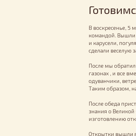
Готовимс
В воскресенье, 5
командой. Вышли 
и карусели, погул
сделали веселую 
После мы обратили
газонах , и все в
одуванчики, ветр
Таким образом, н
После обеда прис
знания о Великой
изготовлению отк
Открытки вышли я