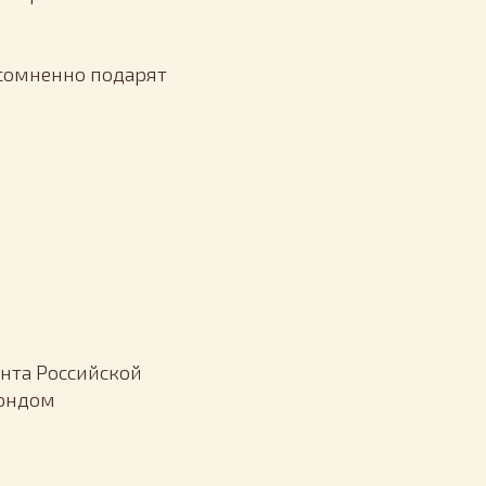
есомненно подарят
нта Российской
Фондом