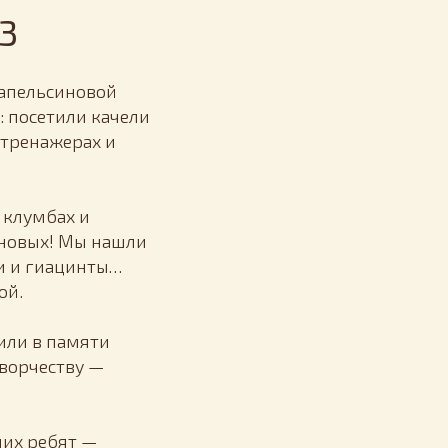
3
 апельсиновой
: посетили качели
 тренажерах и
 клумбах и
о новых! Мы нашли
и и гиацинты…
ой.
или в памяти
творчеству —
ших ребят —