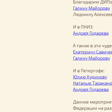
Благодарим ДИПов
Галину Майорову
Людмилу Алексее
И в ПНИ3:
Андрея Годарева
А также в эти чуд
Екатерину Савиче
Галину Майорову
И в Петергофе:
Юлию Кудинову
Наталью Таракан
Андрея Годарева
.
Данное мероприят
Федерации на раз