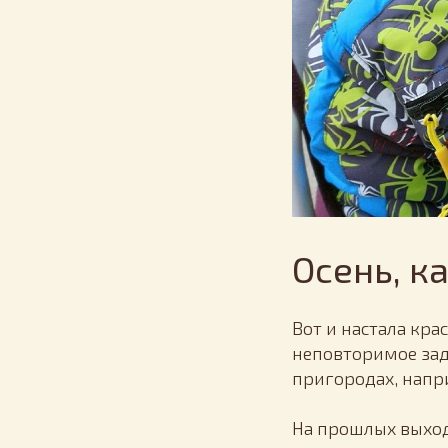
Осень, к
Вот и настала кра
неповторимое зад
пригородах, напри
На прошлых выход