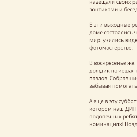
навещали своих ре
зонтиками и бесе
В эти выходные р
доме состоялись 
мир, учились вид
фотомастерстве.
В воскресенье же,
дождик помешал п
пазлов. Собравши
забывая помогать 
А еще в эту суббо
котором наш ДИ
подопечных ребят
номинациях! Позд