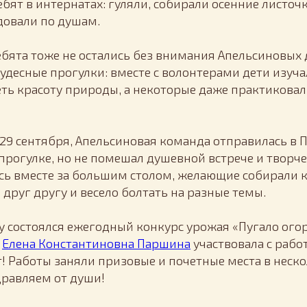
бят в интернатах: гуляли, собирали осенние листочк
довали по душам.
ебята тоже не остались без внимания Апельсиновых 
чудесные прогулки: вместе с волонтерами дети изу
еть красоту природы, а некоторые даже практиковал
 29 сентября, Апельсиновая команда отправилась в П
рогулке, но не помешал душевной встрече и творч
сь вместе за большим столом, желающие собирали к
друг другу и весело болтать на разные темы.
ту состоялся ежегодный конкурс урожая «Пугало огор
П
Елена Константиновна Паршина
участвовала с рабо
! Работы заняли призовые и почетные места в неск
равляем от души!