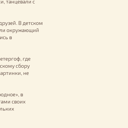
и, танцевали с
друзей. В детском
чали окружающий
ись в
етергоф, где
ескому сбору
артинки, не
одное», в
тами своих
ольких