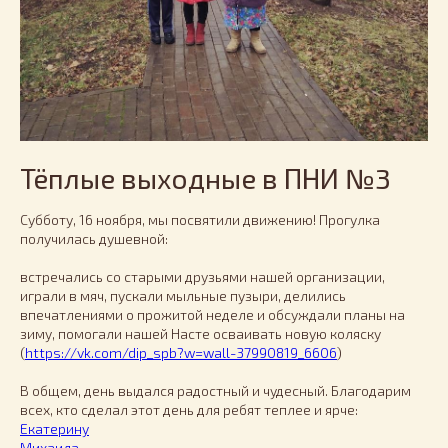
Тёплые выходные в ПНИ №3
Субботу, 16 ноября, мы посвятили движению! Прогулка
получилась душевной:
встречались со старыми друзьями нашей организации,
играли в мяч, пускали мыльные пузыри, делились
впечатлениями о прожитой неделе и обсуждали планы на
зиму, помогали нашей Насте осваивать новую коляску
(
https://vk.com/dip_spb?w=wall-37990819_6606
)
В общем, день выдался радостный и чудесный. Благодарим
всех, кто сделал этот день для ребят теплее и ярче:
Екатерину
Михаила