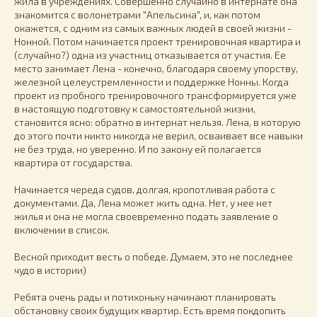
жила в учреждениях. Совершенно случайно в интернате она
знакомится с волонетрами "Апельсина", и, как потом
окажется, с одним из самых важных людей в своей жизни -
Нонной. Потом начинается проект тренировочная квартира и
(случайно?) одна из участниц отказывается от участия. Ее
место занимает Лена - конечно, благодаря своему упорству,
железной целеустремленности и поддержке Нонны. Когда
проект из пробного тренировочного трансформируется уже
в настоящую подготовку к самостоятельной жизни,
становится ясно: обратно в интернат нельзя. Лена, в которую
до этого почти никто никогда не верил, осваивает все навыки
не без труда, но уверенно. И по закону ей полагается
квартира от государства.
Начинается череда судов, долгая, кропотливая работа с
документами. Да, Лена может жить одна. Нет, у нее нет
жилья и она не могла своевременно подать заявление о
включении в список.
Весной приходит весть о победе. Думаем, это не последнее
чудо в истории)
Ребята очень рады и потихоньку начинают планировать
обстановку своих будущих квартир. Есть время покдопить