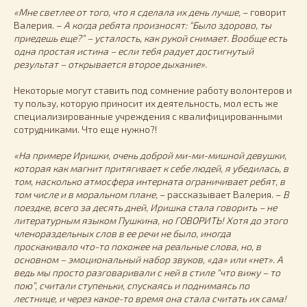
«Мне светлее от того, что я сделала их день лучше,
– говорит
Валерия. –
А когда ребята произносят: “Было здорово, ты
приедешь еще?” – усталость, как рукой снимает. Вообще есть
одна простая истина – если тебя радует достигнутый
результат – открывается второе дыхание».
Некоторые могут ставить под сомнение работу волонтеров и
ту пользу, которую приносит их деятельность, мол есть же
специализированные учреждения с квалифицированными
сотрудниками. Что еще нужно?!
«На примере Иришки, очень доброй ми-ми-мишной девушки,
которая как магнит притягивает к себе людей, я убедилась, в
том, насколько атмосфера интерната ограничивает ребят, в
том числе и в моральном плане,
– рассказывает Валерия. –
В
поездке, всего за десять дней, Иришка стала говорить – не
литературным языком Пушкина, но ГОВОРИТЬ! Хотя до этого
членораздельных слов в ее речи не было, иногда
проскакивало что-то похожее на реальные слова, но, в
основном – эмоциональный набор звуков, «да» или «нет». А
ведь мы просто разговаривали с ней в стиле “что вижу – то
пою”, считали ступеньки, спускаясь и поднимаясь по
лестнице, и через какое-то время она стала считать их сама!