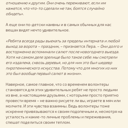
отношению к другим. Они очень переживают, если им
кажется, что что-то сделали не так, боятся случайно
обидеть».
А еще они по-детски наивны и в самых обычных для нас
вещах видят нечто удивительное.
«Ребята всегда рады выехать за пределы интерната и любой
выход за ворота – праздник,
– признается Лера. –
Они долго и
восторженно вспоминали салют после новогоднего выезда.
Хотя на самом деле зрелище было такое себе: мы смотрели
его издалека, сквозь деревья, но для них это был шедевр
пиротехнического искусства. Потому что для многих из них
это был вообще первый салют в жизни».
Наверное, самое главное, что со временем волонтеры
становятся для этих удивительных ребят не просто людьми
из вне, а настоящими друзьями, с которыми просто приятно
провести время – не важно рисуете ли вы, играете в мяч или
молчите. И эти чувства взаимны. Ведь волонтеры тоже
искренне привязываются к своим подопечным и, несмотря на
усталость и какие-то личные проблемы и переживания,
спешат поделиться своим теплом.