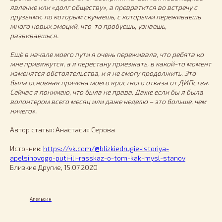
явление или «долг обществу», а превратится во встречу с
друзьями, по которым скучаешь, с которыми переживаешь
много новых эмоций, что-то пробуешь, узнаешь,
развиваешься.
Ещё в начале моего пути я очень переживала, что ребята ко
мне привяжутся, а я перестану приезжать, в какой-то момент
изменятся обстоятельства, и я не смогу продолжить. Это
была основная причина моего яростного отказа от ДИПства.
Сейчас я понимаю, что была не права. Даже если бы я была
волонтером всего месяц или даже неделю – это больше, чем
ничего».
Автор статья: Анастасия Серова
Источник:
https://vk.com/@blizkiedrugie-istoriya-
apelsinovogo-puti-ili-rasskaz-o-tom-kak-mysl-stanov
Близкие Другие, 15.07.2020
Апельсин