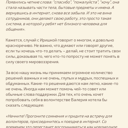
Появились четкие слова: “спасибо”, “пожалуйста”, “хочу”, она
стала называть части тела, бытовые предметы и имена. А
вернувшись в интернат, снова все забыла. И это не вина
сотрудников, они делают свою работу, это просто такая
система, в которой у ребят нет близкого человека для
общения».
Кажется, случай с Иришкой говорит о многом, и довольно
красноречиво. Не важно, что думают или говорят другие,
если ты хочешь что-то делать – делай, не стоит тратить свои
силы, доказывая то, чего кто-то попросту не может понять в
силу своего мировоззрения.
За всю нашу жизнь мы принимаем огромное количество
решений: важных и не очень, глупых и мудрых, поспешных и
обдуманных. Какие-то решения даются нам легко, какие-то
не очень. Иногда нам может помочь чей-то совет или
обычные слова поддержки. Для тех, кто очень хочет
попробовать себя в волонтерстве Валерия хотела бы
сказать следующее:
«Начните! Прогоните сомнения и придите на встречу для
волонтеров, присоединитесь к поездке в интернат. Со
временем это перестанет восприниматься как новомодное