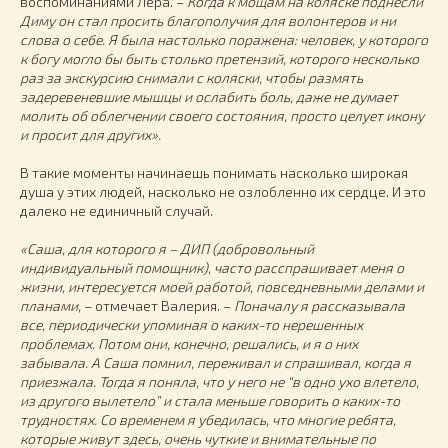
воспоминаниями Лера. –
Когда к мощам на коляске поднесли
Диму он стал просить благополучия для волонтеров и ни
слова о себе. Я была настолько поражена: человек, у которого
к богу могло бы быть столько претензий, которого несколько
раз за экскурсию снимали с коляски, чтобы размять
задеревеневшие мышцы и ослабить боль, даже не думает
молить об облегчении своего состояния, просто целует икону
и просит для других».
В такие моменты начинаешь понимать насколько широкая
душа у этих людей, насколько не озлобленно их сердце. И это
далеко не единичный случай.
«Саша, для которого я – ДИП (добровольный
индивидуальный помощник), часто расспрашивает меня о
жизни, интересуется моей работой, повседневными делами и
планами,
– отмечает Валерия. –
Поначалу я рассказывала
все, периодически упоминая о каких-то нерешенных
проблемах. Потом они, конечно, решались, и я о них
забывала. А Саша помнил, переживал и спрашивал, когда я
приезжала. Тогда я поняла, что у него не “в одно ухо влетело,
из другого вылетело” и стала меньше говорить о каких-то
трудностях. Со временем я убедилась, что многие ребята,
которые живут здесь, очень чуткие и внимательные по