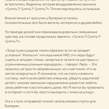
встретилась Людмила, которая воодушевленно кричала:
«Гулять?! Гулять?! Гулять?!».
Потом подтянулись остальные.
Впечатления от прогулки у Валерии остались
положительные: все было весело, интересно и дружелюбно.
По приезде домой она переживала довольно смешанные
чувства, а в голове продолжало звенеть:
«Гулять?! Гулять?!
Гулять?!»
.
«Тогда я рассуждала таким образом: если не приедет
условный “Апельсин” или еще какой НКО, эти люди будут
сидеть в четырех стенах, запертые в палате на шестерых и
ограниченные длинным коридором,
– говорит Лера. –
Это
казалось не просто неправильным, но и жестоким. И я не
могла не вернуться. Я понимала, что не смогу изменить
систему, найти всем ребятам опекунов, убедить родителей
детей с множественными нарушениями развития любить
свою ребятню и воспитывать дома. Но! Я могла бы приезжать
в интернат и хотя бы просто выходить с ними на улицу».
Это и стало отправной точкой «апельсинового пути» для
Валерии.