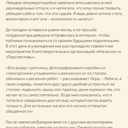
Поездка неправдоподобно идеально вписывалась в мой
двухнедельный отпуск, и я написала, что хочу поучаствовать,
убеждая себя в том, что это судьба. Я ведь давно хотела стать
волонтером и вот она – возможность начать!»
До поездки оставался ровно месяц и по просьбе
координатора девушка отправилась в интернат, чтобы
поближе познакомиться со своими будущими подопечными.
В этот день в учреждении как раз проходило совместное
мероприятие благотворительных организаций «Апельсин» и
«Перспективы».
«Все вокруг суетились, фотографировали коробки со
спонсорскими угощениями и разносили их по столам,
обнимали и веселили ребят,
– рассказывает Лера. –
Ребята, в
свою очередь, помогали друг другу удобнее устроиться за
столом, подвинуть чашку или тарелку, даже кормили тех, кто
не мог есть самостоятельно. Тогда мне показалось, что я
попала в совершенно другой мир, который могла видеть
только я. Для остальных же все это носило отпечаток
обыденности».
После чаепития Валерия вместе с другими волонтерами
пошла собирать девочек на прогулку. Первой на пути им