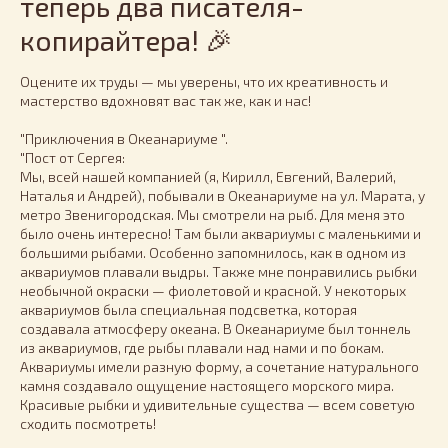
теперь два писателя-
копирайтера! 🎉
Оцените их труды — мы уверены, что их креативность и
мастерство вдохновят вас так же, как и нас!
"Приключения в Океанариуме ".
"Пост от Сергея:
Мы, всей нашей компанией (я, Кирилл, Евгений, Валерий,
Наталья и Андрей), побывали в Океанариуме на ул. Марата, у
метро Звенигородская. Мы смотрели на рыб. Для меня это
было очень интересно! Там были аквариумы с маленькими и
большими рыбами. Особенно запомнилось, как в одном из
аквариумов плавали выдры. Также мне понравились рыбки
необычной окраски — фиолетовой и красной. У некоторых
аквариумов была специальная подсветка, которая
создавала атмосферу океана. В Океанариуме был тоннель
из аквариумов, где рыбы плавали над нами и по бокам.
Аквариумы имели разную форму, а сочетание натурального
камня создавало ощущение настоящего морского мира.
Красивые рыбки и удивительные существа — всем советую
сходить посмотреть!