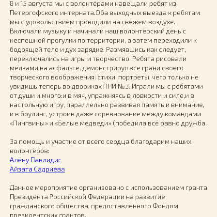
8 и 15 августа мы с волонтёрами навещали ребят из
Петергофского интерната.Оба выходных выезда к ребятам
мы с удовольствием проводили на свежем воздухе.
Включали музыку и начинали наш волонтёрский день с
неспешной прогулки по территории, а затем переходили к
бодрящей тело и дух зарядке. Размявшись как следует,
переключались на игры и творчество. Ребята рисовали
мелками на асфальте, демонстрируя все грани своего
творческого воображения: стихи, портреты, чего только не
увидишь теперь во двориках ПНИ №3. Играли мы с ребятами
от души и много:и в мяч, упражняясь в ловкости и силе,и в
настольную игру, параллельно развивая память и внимание,
и в боулинг, устроив даже соревнование между командами
«Пингвины» и «Белые медведи» (победила всё равно дружба.
За помощь и участие от всего сердца благодарим наших
волонтёров:
Алёну Павлидис
Айзата Садриева
Данное мероприятие организовано с использованием гранта
Президента Российской Федерации на развитие
гражданского общества, предоставленного Фондом
президентских грантов.