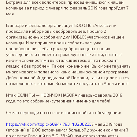
Встреча для всех волонтеров, присоединившихся к нашей
команде за период с января по февраль 2019 года пройдет 7
мая.
В январе и феврале организация БОО СПб «Апельсин»
проводила набор новых добровольцев. Прошло 2
организационных собрания для НОВЫХ участников нашей
команды. И вот пришло время собрать вас, уже
попробовавших себя в роли добровольцев в наших
учреждениях, и подвести промежуточные итоги, понять, с
какими сложностями вы сталкиваетесь, а что проходит
гладко и без проблем! Также, конечно же, Вы сможете узнать
много нового и полезного, как о нашей основной программе
Добровольной Индивидуальной Помощи, так и в целом, о тех
возможностях, которые Вы можете получить в «Апельсине»!
Итак, ЕСЛИ ТЫ — НОВИЧОК НАБОРА январь-февраль 2019
года, то это собрание-супервизия именно для тебя!
Смело переходи по ссылке и записывайся в обсуждении:
https://vk.com/topic-60944793_40238235
7 мая 2019 года
(вторник) в 19.00 встречаемся большой дружной компанией
по адресу: Средний пр.В.О.,36/40, аудитория уточняется.