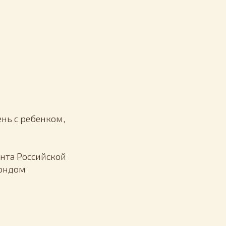
ень с ребенком,
нта Российской
Фондом