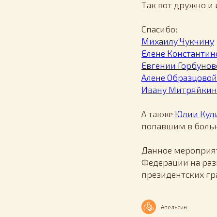
Так вот дружно и 
Спасибо:
Михаилу Чукчину
Елене Константи
Евгении Горбунов
Алене Образцовой
Ивану Митряйкин
А также
Юлии Куд
попавшим в боль
Данное мероприят
Федерации на раз
президентских гр
Апельсин