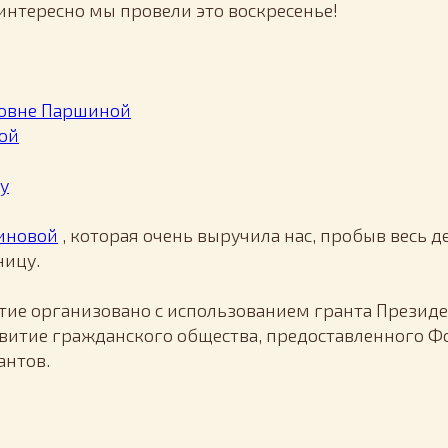
интересно мы провели это воскресенье!
новне Паршиной
ой
у
иновой
, которая очень выручила нас, пробыв весь д
ницу.
ие организовано с использованием гранта Президе
витие гражданского общества, предоставленного 
антов.