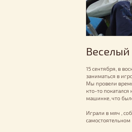
Веселый 
15 сентября, в во
заниматься в игро
Мы провели время
кто-то покатался 
машинке, что был
Играли в мяч , со
самостоятельном 