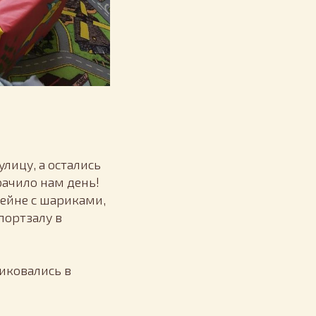
улицу, а остались
рачило нам день!
сейне с шариками,
портзалу в
тиковались в