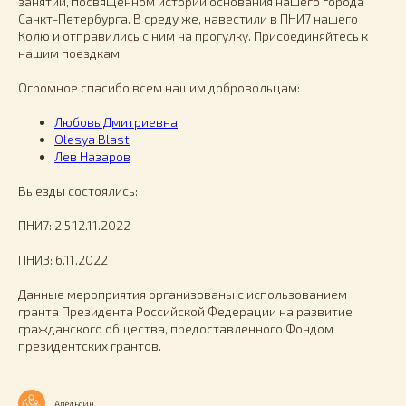
занятии, посвященном истории основания нашего города
Санкт-Петербурга. В среду же, навестили в ПНИ7 нашего
Колю и отправились с ним на прогулку. Присоединяйтесь к
нашим поездкам!
Огромное спасибо всем нашим добровольцам:
Любовь Дмитриевна
Olesya Blast
Лев Назаров
Выезды состоялись:
ПНИ7: 2,5,12.11.2022
ПНИ3: 6.11.2022
Данные мероприятия организованы с использованием
гранта Президента Российской Федерации на развитие
гражданского общества, предоставленного Фондом
президентских грантов.
Апельсин