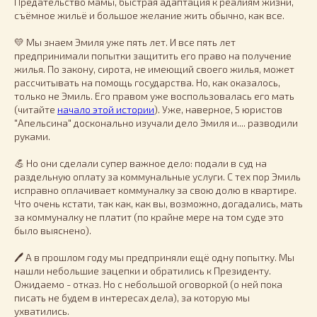
Предательство мамы, быстрая адаптация к реалиям жизни,
съёмное жильё и большое желание жить обычно, как все.
💛 Мы знаем Эмиля уже пять лет. И все пять лет
предпринимали попытки защитить его право на получение
жилья. По закону, сирота, не имеющий своего жилья, может
рассчитывать на помощь государства. Но, как оказалось,
только не Эмиль. Его правом уже воспользовалась его мать
(читайте
начало этой истории
). Уже, наверное, 5 юристов
"Апельсина" досконально изучали дело Эмиля и.... разводили
руками.
💪
Но они сделали супер важное дело: подали в суд на
раздельную оплату за коммунальные услуги. С тех пор Эмиль
исправно оплачивает коммуналку за свою долю в квартире.
Что очень кстати, так как, как вы, возможно, догадались, мать
за коммуналку не платит (по крайне мере на том суде это
было выяснено).
🖊️ А в прошлом году мы предприняли ещё одну попытку. Мы
нашли небольшие зацепки и обратились к Президенту.
Ожидаемо - отказ. Но с небольшой оговоркой (о ней пока
писать не будем в интересах дела), за которую мы
ухватились.