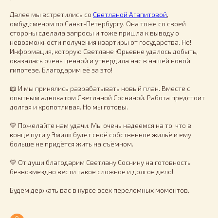
Далее мы встретились со
Светланой Агапитовой
,
омбудсменом по Санкт-Петербургу. Она тоже со своей
стороны сделала запросы и тоже пришла к выводу о
невозможности получения квартиры от государства. Но!
Информация, которую Светлане Юрьевне удалось добыть,
оказалась очень ценной и утвердила нас в нашей новой
гипотезе. Благодарим её за это!
📖 И мы принялись разрабатывать новый план. Вместе с
опытным адвокатом Светланой Сосниной. Работа предстоит
долгая и кропотливая. Но мы готовы.
💛 Пожелайте нам удачи. Мы очень надеемся на то, что в
конце пути у Эмиля будет своё собственное жильё и ему
больше не придётся жить на съёмном.
💛 От души благодарим Светлану Соснину на готовность
безвозмездно вести такое сложное и долгое дело!
Будем держать вас в курсе всех переломных моментов.