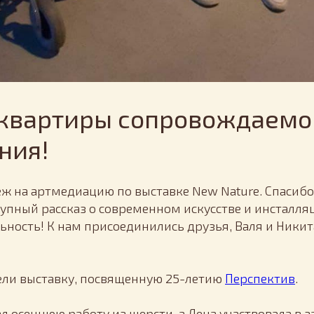
 квартиры сопровождаемо
ния!
ж на артмедиацию по выставке New Nature. Спасибо 
упный рассказ о современном искусстве и инсталля
ность‍! К нам присоединились друзья, Валя и Ники
ли выставку, посвященную 25-летию
Перспектив
.
л осеннюю работу из шерсти, а Лена участвовала в 