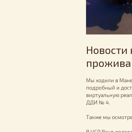
Новости
прожива
Мы ходили в Мане
подробный и дост
виртуальную реаль
ДДИ № 4.
Также мы осмотре
В ЦСР Ваня додела