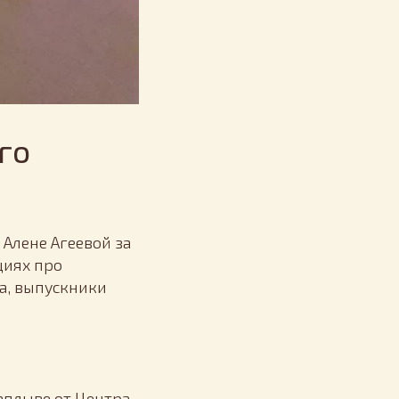
го
Алене Агеевой за
циях про
та, выпускники
заплыве от Центра