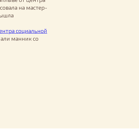
исовала на мастер-
вышла
ентра социальной
лали манник со