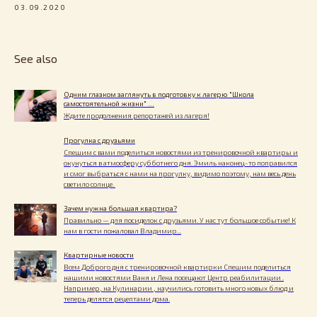
03.09.2020
See also
Одним глазком заглянуть в подготовку к лагерю "Школа
самостоятельной жизни" ...
Ждите продолжения репортажей из лагеря!
Прогулка с друзьями
Спешим с вами поделиться новостями из тренировочной квартиры и
окунуться в атмосферу субботнего дня. Эмиль наконец-то поправился
и смог выбраться с нами на прогулку, видимо поэтому, нам весь день
светило солнце.
Зачем нужна большая квартира?
Правильно — для посиделок с друзьями. У нас тут большое событие! К
нам в гости пожаловал Владимир...
Квартирные новости
Всем Доброго дня с тренировочной квартирки Спешим поделиться
нашими новостями Ваня и Лена посещают Центр реабилитации .
Например, на Кулинарии , научились готовить много новых блюд и
теперь делятся рецептами дома.