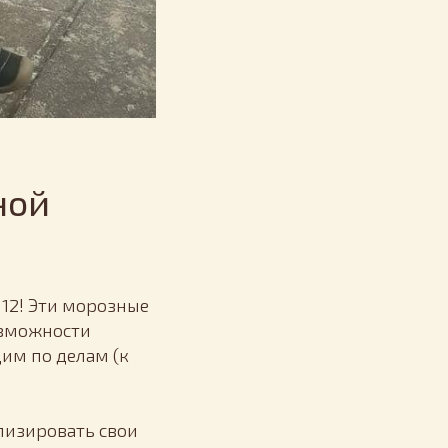
ной
 12! Эти морозные
озможности
дим по делам (к
ализировать свои