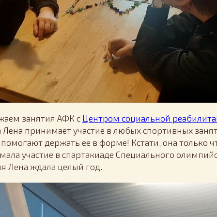
жаем занятия АФК с
Центром социальной реабилит
 Лена принимает участие в любых спортивных заня
помогают держать ее в форме! Кстати, она только ч
имала участие в спартакиаде Специального олимпий
я Лена ждала целый год.