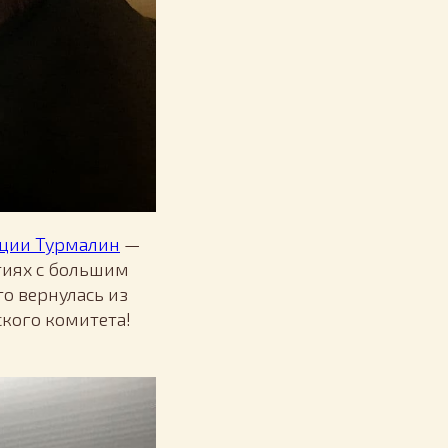
ации Турмалин
—
тиях с большим
то вернулась из
ского комитета!