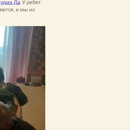
тудии Да
. У ребят
аются, и мы их