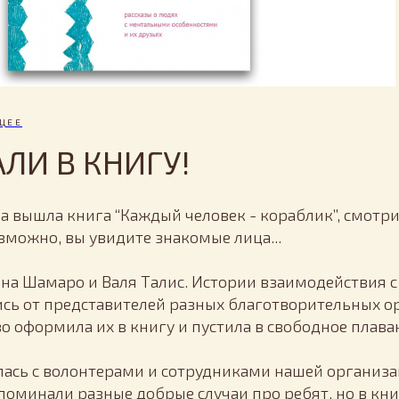
ЩЕЕ
ЛИ В КНИГУ!
да вышла книга “Каждый человек - кораблик”, смотр
озможно, вы увидите знакомые лица...
ена Шамаро и Валя Талис. Истории взаимодействия
сь от представителей разных благотворительных ор
о оформила их в книгу и пустила в свободное плава
лась с волонтерами и сотрудниками нашей организац
поминали разные добрые случаи про ребят, но в кни