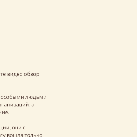
ите видео обзор
 с особыми людьми
ганизаций, а
ние.
ии, они с
гу вошла только