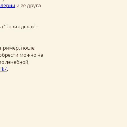
алерии
и ее друга
 “Таких делах”:
апример, после
иобрести можно на
по лечебной
ik/
.