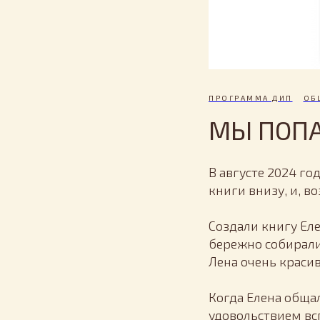
ПРОГРАММА ДИП
ОБ
МЫ ПОПА
В августе 2024 го
книги внизу, и, в
Создали книгу Ел
бережно собирали
Лена очень красив
Когда Елена обща
удовольствием вс