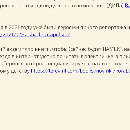
обровольного индивидуального помощника (ДИПа)
В
ша в 2021 году уже были героями яркого репортажа на
ru/2021/12/sasha-lera-apelsin/
кий экземпляр книги, чтобы (сейчас будет НАМЁК), н
езда в интернат уютно почитать в электричке, а пр
а Теринф, которое специализируется на литературе 
бому детству
https://terevinf.com/books/novinki/korabl