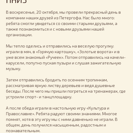
В воскресенье, 20 октября, мы провели прекрасный день в
компании наших друзей из Петергофа. Нас было много:
ребята смогли увидеться со своими старыми друзьями, а
также познакомиться и с новыми друзьями нашей
организации.
Мы тепло оделись и отправились на веселую прогулку:
играли в мяч, в «Горячую картошку», «Золотые ворота» и в
уже всем знакомый «Ручеек». Потом отправились на качели-
карусели, попутно пуская пузыри и слушая зажигательную
музыку.
Затем отправились бродить по осенним тропинкам,
рассматривая яркую листву деревьев и ведя душевные
беседы. После чего мы пришли погреться на тренажерах, где
устроили спорт- и танцплощадку.
А после обеда играли в настольную игру «Культура и
Православие». Ребята радуют своими знаниями. Многое
помнят, хотя в эту игру мы с ними давненько не играли. В
общем, день получился насыщенным, радостным и
познавательным.