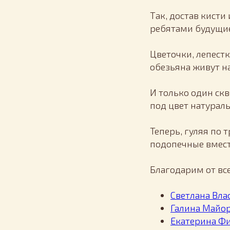
Так, достав кисти
ребятами будущие
Цветочки, лепестк
обезьяна живут н
И только один ск
под цвет натураль
Теперь, гуляя по 
подопечные вмест
Благодарим от вс
Светлана Вла
Галина Майо
Екатерина Ф