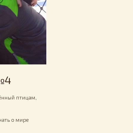
№4
ённый птицам,
нать о мире