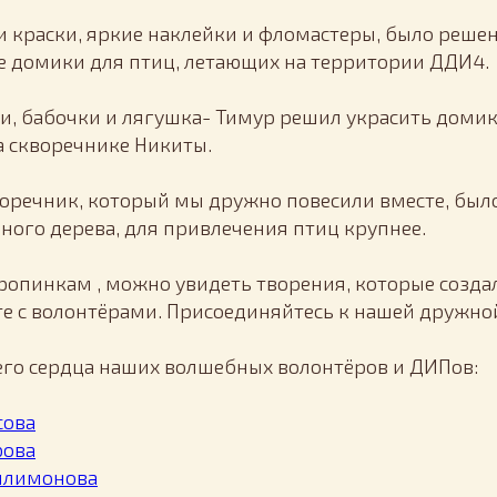
 и краски, яркие наклейки и фломастеры, было решен
 домики для птиц, летающих на территории ДДИ4.
и, бабочки и лягушка- Тимур решил украсить домик т
а скворечнике Никиты.
воречник, который мы дружно повесили вместе, был
ного дерева, для привлечения птиц крупнее.
тропинкам , можно увидеть творения, которые созда
е с волонтёрами. Присоединяйтесь к нашей дружно
его сердца наших волшебных волонтёров и ДИПов:
сова
рова
илимонова