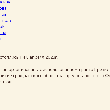
вская
ова
лов
енков
nok
лая
ан
тоялись 1 и 8 апреля 2023г.
ия организованы с использованием гранта Презид
витие гражданского общества, предоставленного 
антов