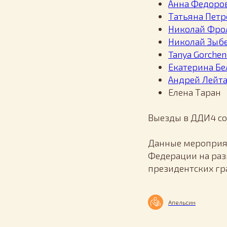
Анна Федоро
Татьяна Петр
Николай Фро
Николай Зыб
Tanya Gorche
Екатерина Бе
Андрей Лейт
Елена Таран
Выезды в ДДИ4 сос
Данные мероприят
Федерации на раз
президентских гр
Апельсин