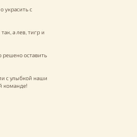
о украсить с
ак, а лев, тигр и
о решено оставить
ли с улыбкой наши
й команде!