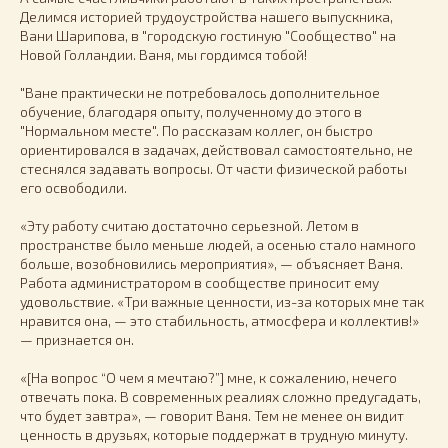
Делимся историей трудоустройства нашего выпускника,
Вани Шарипова, в "городскую гостиную "Сообщество" на
Новой Голландии. Ваня, мы гордимся тобой!
"Ване практически не потребовалось дополнительное
обучение, благодаря опыту, полученному до этого в
"Нормальном месте". По рассказам коллег, он быстро
ориентировался в задачах, действовал самостоятельно, не
стеснялся задавать вопросы. От части физической работы
его освободили.
«Эту работу считаю достаточно серьезной. Летом в
пространстве было меньше людей, а осенью стало намного
больше, возобновились мероприятия», — объясняет Ваня.
Работа администратором в сообществе приносит ему
удовольствие. «Три важные ценности, из-за которых мне так
нравится она, — это стабильность, атмосфера и коллектив!»
— признается он.
«[На вопрос “О чем я мечтаю?”] мне, к сожалению, нечего
отвечать пока. В современных реалиях сложно предугадать,
что будет завтра», — говорит Ваня. Тем не менее он видит
ценность в друзьях, которые поддержат в трудную минуту.