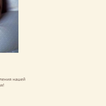
вления нашей
я!