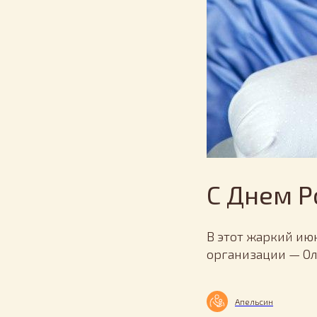
С Днем 
В этот жаркий ию
организации — Ол
Апельсин