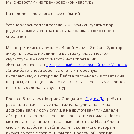
Мы с новостями из тренировочной квартиры.
На неделе было много ярких событий.
Установилась теплая погода, и мы ходили гулять в парк
рядом с домом, Лена каталась на роликах около своего
спортзала.
Мы встретились с друзьями Валей, Никитой и Сашей, которые
живут в городе, и ходили на выставку классической
скульптуры в неклассической интерпретации
«Неподвижность» в
Центральный выставочный зал «Манеж»
. Спасибо Алене Агеевой за очень интересную
интерактивную экскурсию! Ребята рассуждали в ответах на
вопросы, а в конце была возможность потрогать материалы,
из которых сделаны скульптуры
Прошло 3 занятия с Марией Опоцкой от
Студия Да
: ребята
рисовали с закрытыми глазами каракули, а потом их
дорисовывали и осмысляли, а на другом занятии делали
абстрактный коллаж, про свое состояние «сейчас». Через
методы арт-терапии социальные работники Ира и Алена
смогли попробовать себя в роли подопечного, который
рисует вместе с сотрудником тренировочной квартиры