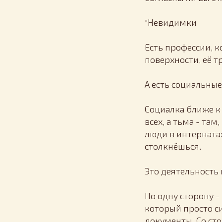
"Невидимки
Есть профессии, к
поверхности, её т
А есть социальны
Социалка ближе к т
всех, а тьма - там
люди в интернатах
столкнёшься.
Это деятельность 
По одну сторону -
который просто си
документы. Со сто