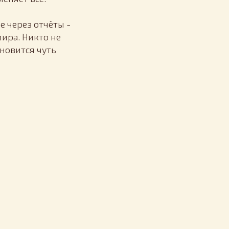
е через отчёты -
мира. Никто не
ановится чуть