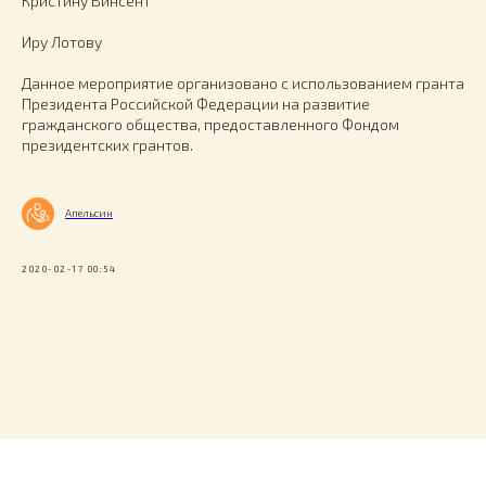
Кристину Винсент
Иру Лотову
Данное мероприятие организовано с использованием гранта
Президента Российской Федерации на развитие
гражданского общества, предоставленного Фондом
президентских грантов.
Апельсин
2020-02-17 00:54
Tilda
Made on