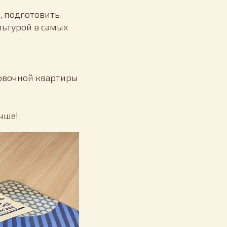
, подготовить
льтурой в самых
ровочной квартиры
чше!