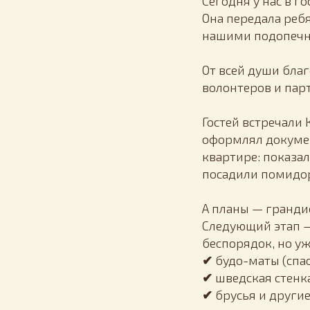
Сегодня у нас в г
Она передала реб
нашими подопеч
От всей души благ
волонтеров и пар
Гостей встречали
оформлял докумен
квартире: показа
посадили помидор
А планы — гранди
Следующий этап —
беспорядок, но уж
✔
будо-маты (спа
✔
шведская стенка
✔
брусья и другие