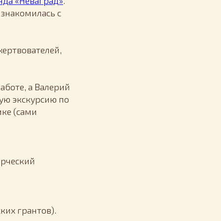
нда «Неваград»
.
ознакомилась с
жертвователей,
аботе, а Валерий
ую экскурсию по
ике (сами
орческий
ких грантов).