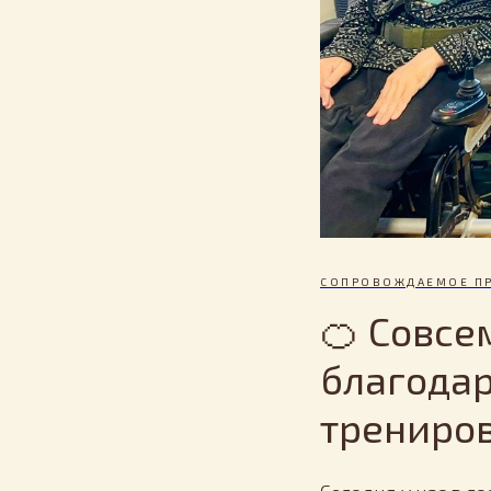
СОПРОВОЖДАЕМОЕ П
🍊 Совсе
благодар
трениров