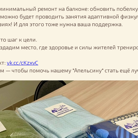
 минимальный ремонт на балконе: обновить побелку
 можно будет проводить занятия адаптивной физку
иях! И для этого тоже нужна ваша поддержка.
то шаг к цели.
оздадим место, где здоровье и силы жителей трени
кт:
vk.cc/cKzxvC
ям — чтобы помочь нашему "Апельсину" стать ещё лу