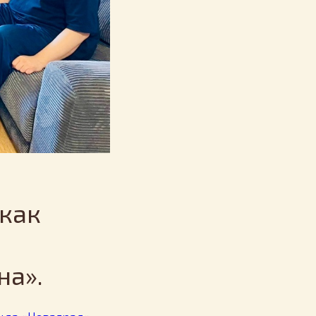
 как
на».