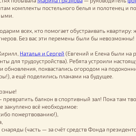
остях побывала
Марина Грязнова
— руководитель
фо
ятам комплекты постельного белья и полотенец и п
ными.
одарим всех, кто помогает обустраивать квартиру: 
тнеров. Без вас эти перемены были бы невозможны!
 Кирилл,
Наталья и Сергей
(Евгений и Елена были на р
ты для трудоустройства). Ребята устроили настоящ
ли обновления, похвастались огородом на подоконн
ы!), а ещё поделились планами на будущее.
озные!
 превратить балкон в спортивный зал! Пока там тв
е закуплено всё необходимое:
сибо пожертвованию!),
,
 снаряды (часть — за счёт средств Фонда президентс