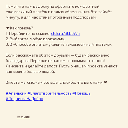
Помогите нам выдохнуть: оформите комфортный
ежемесячный платёж в пользу «Апельсина». Это займёт
минуту, а для нас станет огромным подспорьем.
❤
Как помочь?
1. Перейдите по ссылке:
clck.ru/3Lb9Wn
2. Выберите любую программу.
3. В «Способе оплаты» укажите «ежемесячный платёж».
Если расскажете об этом друзьям — будем бесконечно
благодарны! Перешлите вашим знакомым этот пост!
Лайкайте и делайте репост. Пусть о нашем проекте узнают,
как можно больше людей.
Вместе мы сможем больше. Спасибо, что вы с нами
❤
#Апельсин
#Благотворительность
#Помощь
#ПодпискаНаДобро
Апельсин