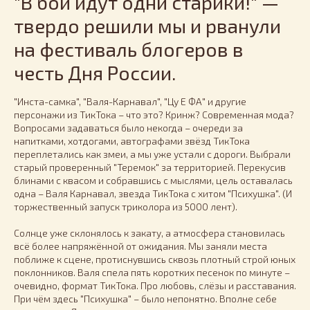
"В бой идут одни старики!" —
твердо решили мы и рванули
на фестиваль блогеров в
честь Дня России.
"Инста-самка", "Валя-Карнавал", "Цу Е ФА" и другие
персонажи из ТикТока – что это? Кринж? Современная мода?
Вопросами задаваться было некогда – очереди за
напитками, хотдогами, автографами звёзд ТикТока
переплетались как змеи, а мы уже устали с дороги. Выбрали
старый проверенный "Теремок" за территорией. Перекусив
блинами с квасом и собравшись с мыслями, цель оставалась
одна – Валя Карнавал, звезда ТикТока с хитом "Психушка". (И
торжественный запуск триколора из 5000 лент).
Солнце уже склонялось к закату, а атмосфера становилась
всё более напряжённой от ожидания. Мы заняли места
поближе к сцене, протиснувшись сквозь плотный строй юных
поклонников. Валя спела пять коротких песенок по минуте –
очевидно, формат ТикТока. Про любовь, слёзы и расставания.
При чём здесь "Психушка" – было непонятно. Вполне себе