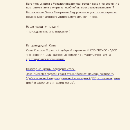
Кого же мы ждем в #апельсинквартира, готовя кекс и конвертики с
комплиментами внутри наподобие "вы прекрасно выглядите!"?
Нас посетили Ольга Валерьевна Задорожная и участники научного
кружка Медицинского университета им. Мечникова.
Наши праздничные дни!
-приходите к нам на пирожки :)
Истории друзей: Саша
Саша Соколов. Хороший, добрый парень из ♡ СПб ГБСУСОН "ДСО
"Покровский" . Мы ещё осенью хотели пригласить его к нам на
адаптационное проживание.
Некоторые цифры: подводим итоги.
Заканчивается годовой грант от БФ Абсолют-Помощь по проекту
"Добровольный индивидуальный помощник (ДИП)»: сопровождение
детей и взрослых с инвалидностью".