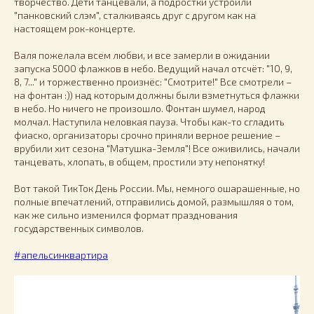
творчество. Дети танцевали, а подростки устроили
"панковский слэм", сталкиваясь друг с другом как на
настоящем рок-концерте.
Валя пожелала всем любви, и все замерли в ожидании
запуска 5000 флажков в небо. Ведущий начал отсчёт: "10, 9,
8, 7..." и торжественно произнёс: "Смотрите!" Все смотрели –
на фонтан :)) над которым должны были взметнуться флажки
в небо. Но ничего не произошло. Фонтан шумел, народ
молчал. Наступила неловкая пауза. Чтобы как-то сгладить
фиаско, организаторы срочно приняли верное решение –
врубили хит сезона "Матушка-Земля"! Все оживились, начали
танцевать, хлопать, в общем, простили эту непонятку!
Вот такой ТикТок День России. Мы, немного ошарашенные, но
полные впечатлений, отправились домой, размышляя о том,
как же сильно изменился формат празднования
государственных символов.
#апельсинквартира